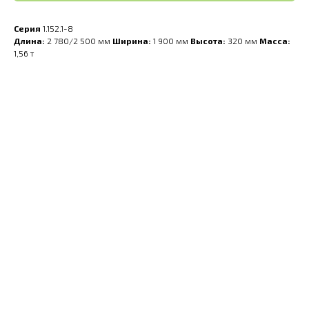
Серия
1.152.1-8
Длина:
2 780/2 500 мм
Ширина:
1 900 мм
Высота:
320 мм
Масса:
1,56 т