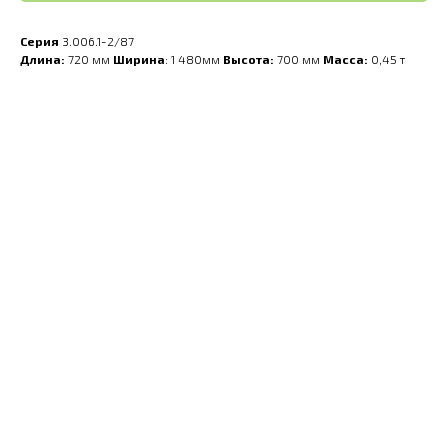
Серия
3.006.1-2/87
Длина:
720 мм
Ширина
: 1 480мм
Высота:
700 мм
Масса:
0,45 т